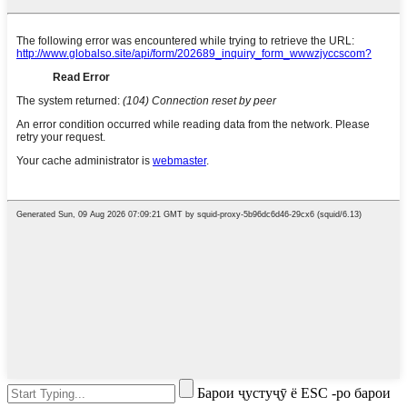
Барои ҷустуҷӯ ё ESC -ро барои