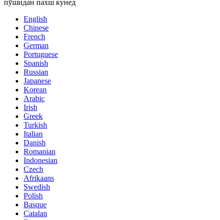
пӯшидан пахш кунед
English
Chinese
French
German
Portuguese
Spanish
Russian
Japanese
Korean
Arabic
Irish
Greek
Turkish
Italian
Danish
Romanian
Indonesian
Czech
Afrikaans
Swedish
Polish
Basque
Catalan