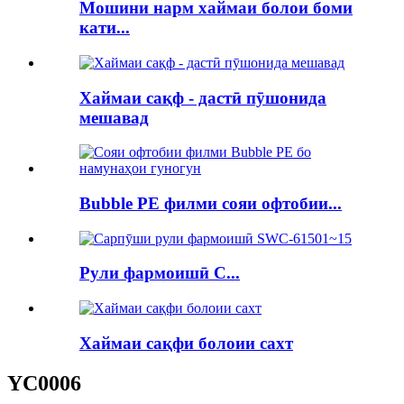
Мошини нарм хаймаи болои боми
кати...
Хаймаи сақф - дастӣ пӯшонида
мешавад
Bubble PE филми сояи офтобии...
Рули фармоишӣ C...
Хаймаи сақфи болоии сахт
YC0006