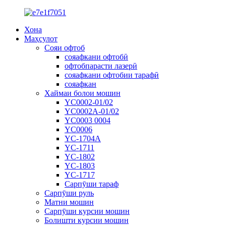
Хона
Маҳсулот
Сояи офтоб
сояафкани офтобӣ
офтобпарасти лазерӣ
сояафкани офтобии тарафӣ
сояафкан
Хаймаи болои мошин
YC0002-01/02
YC0002A-01/02
YC0003 0004
YC0006
YC-1704A
YC-1711
YC-1802
YC-1803
YC-1717
Сарпӯши тараф
Сарпӯши руль
Матни мошин
Сарпӯши курсии мошин
Болишти курсии мошин