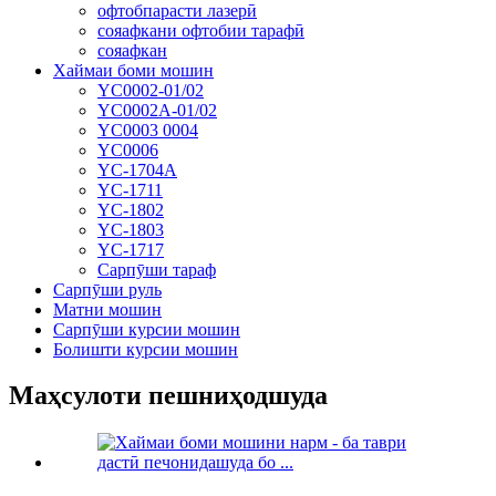
офтобпарасти лазерӣ
сояафкани офтобии тарафӣ
сояафкан
Хаймаи боми мошин
YC0002-01/02
YC0002A-01/02
YC0003 0004
YC0006
YC-1704A
YC-1711
YC-1802
YC-1803
YC-1717
Сарпӯши тараф
Сарпӯши руль
Матни мошин
Сарпӯши курсии мошин
Болишти курсии мошин
Маҳсулоти пешниҳодшуда