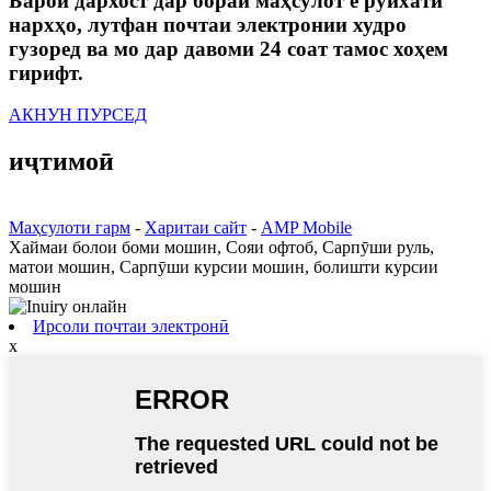
Барои дархост дар бораи маҳсулот ё рӯйхати
нархҳо, лутфан почтаи электронии худро
гузоред ва мо дар давоми 24 соат тамос хоҳем
гирифт.
АКНУН ПУРСЕД
иҷтимоӣ
Маҳсулоти гарм
-
Харитаи сайт
-
AMP Mobile
Хаймаи болои боми мошин, Сояи офтоб, Сарпӯши руль,
матои мошин, Сарпӯши курсии мошин, болишти курсии
мошин
Ирсоли почтаи электронӣ
x