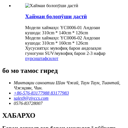
Хаймаи болопӯши дастӣ
Модели хаймаҳо: YC0006-01 Андозаи
кушода: 310cm * 140cm * 126cm
Модели хаймаҳо: YC0006-02 Андозаи
кушода: 310cm * 160cm * 126cm
Хусусиятҳо: мувофиқ барои андозаҳои
гуногуни SUV/мувофиқ барои 2-3 нафар
пурсиш
тафсилот
бо мо тамос гиред
Минтақаи саноатии Шан Чжай, Таун Таун, Тиантай,
Чжэцзян, Чин.
+86-576-83177988 83177983
sales9@zjyccs.com
0576-83728007
ХАБАРХО