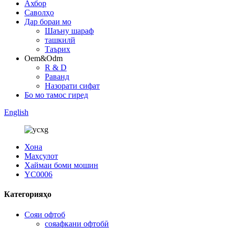
Ахбор
Саволҳо
Дар бораи мо
Шаъну шараф
ташкилй
Таърих
Oem&Odm
R & D
Раванд
Назорати сифат
Бо мо тамос гиред
English
Хона
Маҳсулот
Хаймаи боми мошин
YC0006
Категорияҳо
Сояи офтоб
сояафкани офтобӣ